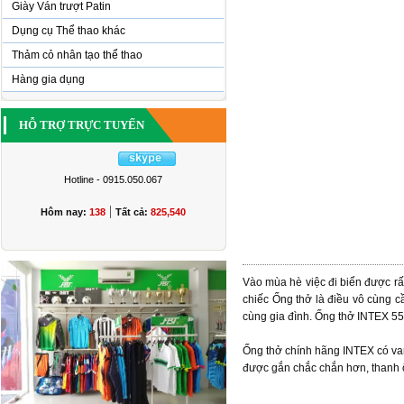
Giày Ván trượt Patin
Dụng cụ Thể thao khác
Thảm cỏ nhân tạo thể thao
Hàng gia dụng
HỖ TRỢ TRỰC TUYẾN
Hotline - 0915.050.067
|
Hôm nay:
138
Tất cả:
825,540
Vào mùa hè việc đi biển được rất
chiếc Ống thở là điều vô cùng c
cùng gia đình. Ống thở INTEX 55
Ống thở chính hãng INTEX có van
được gắn chắc chắn hơn, thanh 