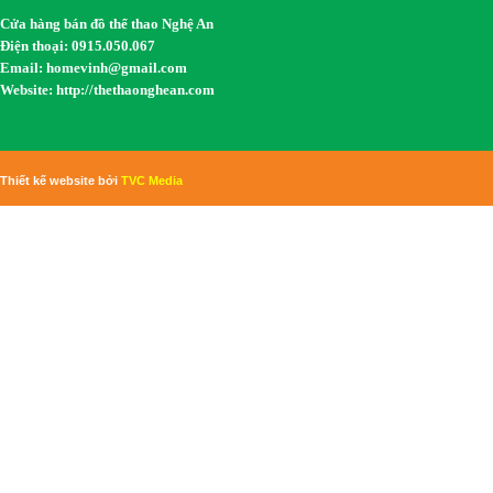
Cửa hàng bán đồ thể thao Nghệ An
Điện thoại: 0915.050.067
Email:
homevinh@gmail.com
Website: http://thethaonghean.com
Thiết kế website bởi
TVC Media