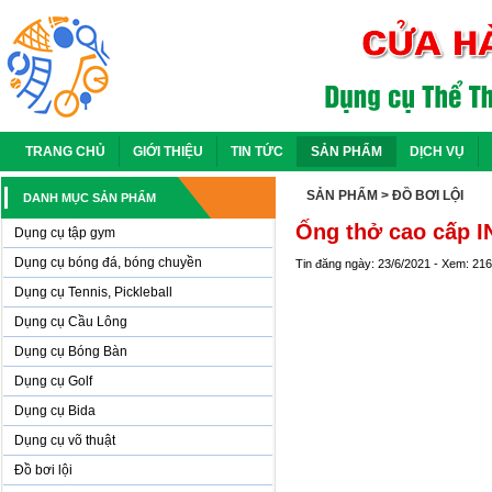
TRANG CHỦ
GIỚI THIỆU
TIN TỨC
SẢN PHẨM
DỊCH VỤ
SẢN PHẨM
> ĐỒ BƠI LỘI
DANH MỤC SẢN PHẨM
Ống thở cao cấp I
Dụng cụ tập gym
Dụng cụ bóng đá, bóng chuyền
Tin đăng ngày: 23/6/2021 - Xem: 21
Dụng cụ Tennis, Pickleball
Dụng cụ Cầu Lông
Dụng cụ Bóng Bàn
Dụng cụ Golf
Dụng cụ Bida
Dụng cụ võ thuật
Đồ bơi lội