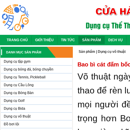
TRANG CHỦ
GIỚI THIỆU
TIN TỨC
SẢN PHẨM
DỊCH VỤ
Sản phẩm
|
Dụng cụ võ thuật
DANH MỤC SẢN PHẨM
Dụng cụ tập gym
Bao bì cát đấm bố
Dụng cụ bóng đá, bóng chuyền
Võ thuật ngà
Dụng cụ Tennis, Pickleball
Dụng cụ Cầu Lông
thao để rèn l
Dụng cụ Bóng Bàn
Dụng cụ Golf
mọi người đề
Dụng cụ Bida
trọng hơn B
Dụng cụ võ thuật
Đồ bơi lội