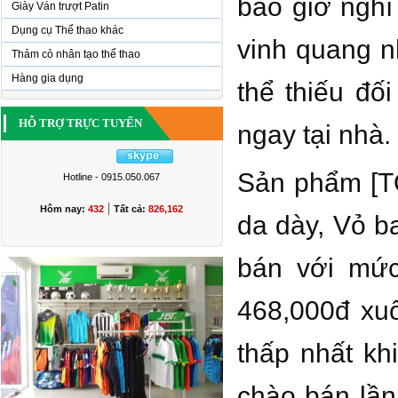
bao giờ nghĩ
Giày Ván trượt Patin
Dụng cụ Thể thao khác
vinh quang n
Thảm cỏ nhân tạo thể thao
Hàng gia dụng
thể thiếu đố
HỖ TRỢ TRỰC TUYẾN
ngay tại nhà.
Sản phẩm [T
Hotline - 0915.050.067
|
Hôm nay:
432
Tất cả:
826,162
da dày, Vỏ b
bán với mức
468,000đ xu
thấp nhất kh
chào bán lần