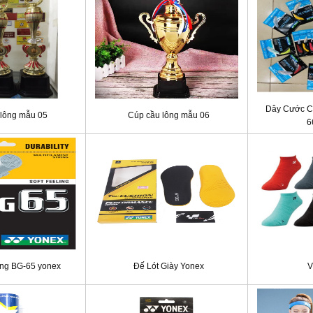
Dây Cước C
lông mẫu 05
Cúp cầu lông mẫu 06
6
ng BG-65 yonex
Đế Lót Giày Yonex
V