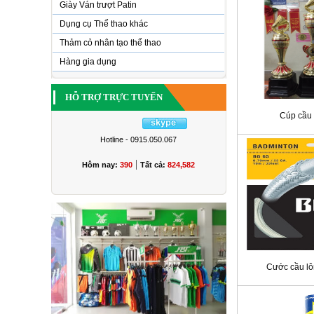
Giày Ván trượt Patin
Dụng cụ Thể thao khác
Thảm cỏ nhân tạo thể thao
Hàng gia dụng
HỖ TRỢ TRỰC TUYẾN
Cúp cầu 
Hotline - 0915.050.067
|
Hôm nay:
390
Tất cả:
824,582
Cước cầu lô