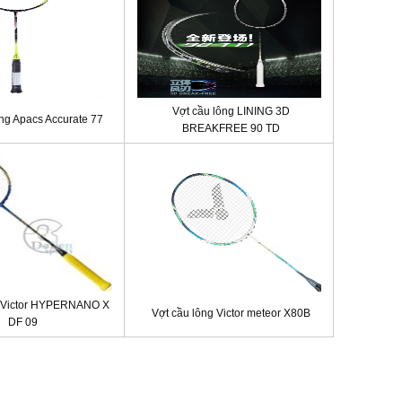
Vợt cầu lông LINING 3D
ng Apacs Accurate 77
BREAKFREE 90 TD
g Victor HYPERNANO X
Vợt cầu lông Victor meteor X80B
DF 09