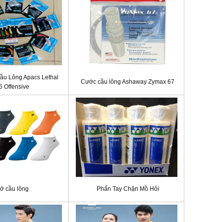
ầu Lông Apacs Lethal
Cước cầu lông Ashaway Zymax 67
6 Offensive
ớ cầu lông
Phấn Tay Chặn Mồ Hôi