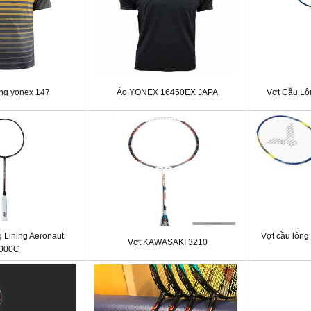
ông yonex 147
Áo YONEX 16450EX JAPA
Vợt Cầu Lô
 Lining Aeronaut
Vợt cầu lôn
Vợt KAWASAKI 3210
000C