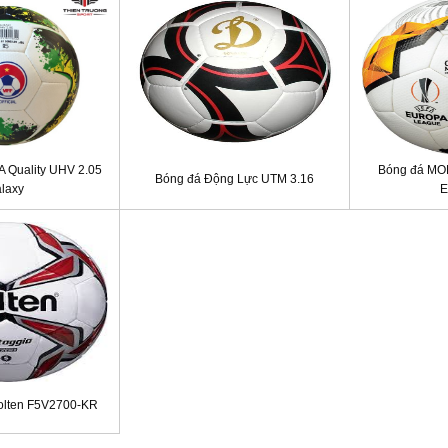
A Quality UHV 2.05
Bóng đá MO
Bóng đá Động Lực UTM 3.16
laxy
E
olten F5V2700-KR