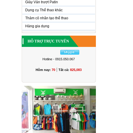
Giày Ván trượt Patin
Dụng cụ Thể thao khác
Thảm cỏ nhân tạo thể thao
Hàng gia dụng
HỖ TRỢ TRỰC TUYẾN
Hotline - 0915.050.067
|
Hôm nay:
70
Tất cả:
825,083