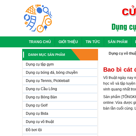
TRANG CHỦ
GIỚI THIỆU
TIN TỨC
SẢN PHẨM
Dụng cụ võ thuậ
DANH MỤC SẢN PHẨM
Dụng cụ tập gym
Bao bì cát
Dụng cụ bóng đá, bóng chuyền
Võ thuật ngày nay n
Dụng cụ Tennis, Pickleball
học võ và tập luyệ
Dụng cụ Cầu Lông
vinh quang nhất tro
Sản phẩm [TỔNG️KHO
Dụng cụ Bóng Bàn
online: Vừa được g
Dụng cụ Golf
bán lần cuối cùng. L
Dụng cụ Bida
Dụng cụ võ thuật
Đồ bơi lội