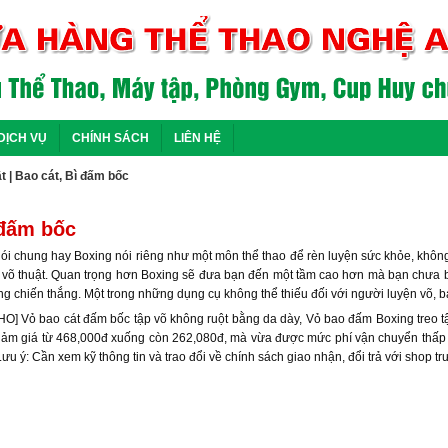
DỊCH VỤ
CHÍNH SÁCH
LIÊN HỆ
t
|
Bao cát, Bì đấm bốc
 đấm bốc
ói chung hay Boxing nói riêng như một môn thể thao để rèn luyện sức khỏe, không
n võ thuật. Quan trọng hơn Boxing sẽ đưa bạn đến một tầm cao hơn mà bạn chưa ba
ng chiến thắng. Một trong những dụng cụ không thể thiếu đối với người luyện võ, b
] Vỏ bao cát đấm bốc tập võ không ruột bằng da dày, Vỏ bao đấm Boxing treo tậ
iảm giá từ 468,000đ xuống còn 262,080đ, mà vừa được mức phí vận chuyển thấp n
ưu ý: Cần xem kỹ thông tin và trao đổi về chính sách giao nhận, đổi trả với shop tr