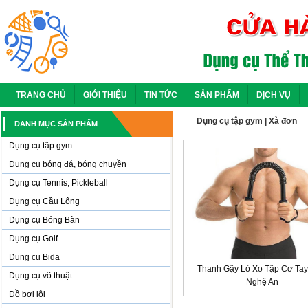
TRANG CHỦ
GIỚI THIỆU
TIN TỨC
SẢN PHẨM
DỊCH VỤ
Dụng cụ tập gym
|
Xà đơn
DANH MỤC SẢN PHẨM
Dụng cụ tập gym
Dụng cụ bóng đá, bóng chuyền
Dụng cụ Tennis, Pickleball
Dụng cụ Cầu Lông
Dụng cụ Bóng Bàn
Dụng cụ Golf
Dụng cụ Bida
Thanh Gậy Lò Xo Tập Cơ Tay
Dụng cụ võ thuật
Nghệ An
Đồ bơi lội