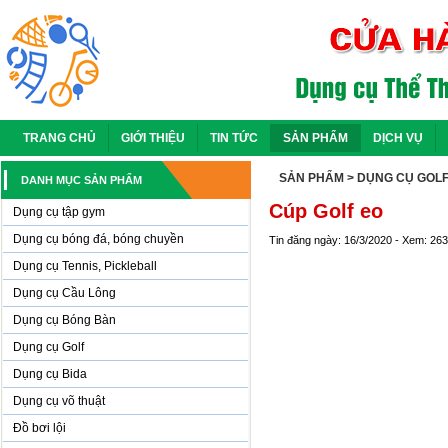
TRANG CHỦ
GIỚI THIỆU
TIN TỨC
SẢN PHẨM
DỊCH VỤ
SẢN PHẨM
> DỤNG CỤ GOL
DANH MỤC SẢN PHẨM
Cúp Golf eo
Dụng cụ tập gym
Dụng cụ bóng đá, bóng chuyền
Tin đăng ngày: 16/3/2020 - Xem: 26
Dụng cụ Tennis, Pickleball
Dụng cụ Cầu Lông
Dụng cụ Bóng Bàn
Dụng cụ Golf
Dụng cụ Bida
Dụng cụ võ thuật
Đồ bơi lội