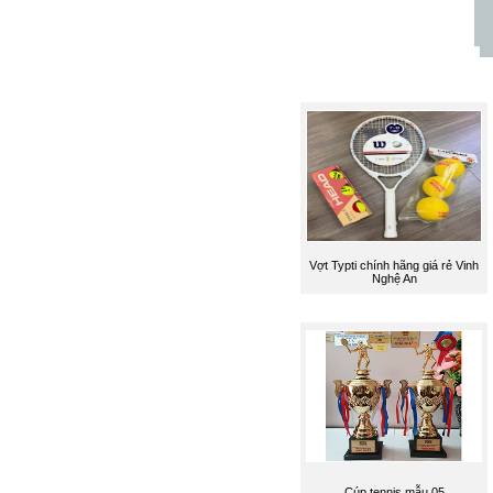
Vợt Typti chính hãng giá rẻ Vinh
Nghệ An
Cúp tennis mẫu 05