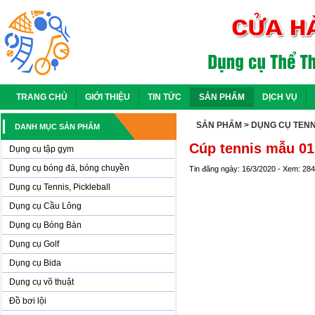
TRANG CHỦ
GIỚI THIỆU
TIN TỨC
SẢN PHẨM
DỊCH VỤ
SẢN PHẨM
> DỤNG CỤ TENN
DANH MỤC SẢN PHẨM
Cúp tennis mẫu 01
Dụng cụ tập gym
Dụng cụ bóng đá, bóng chuyền
Tin đăng ngày: 16/3/2020 - Xem: 28
Dụng cụ Tennis, Pickleball
Dụng cụ Cầu Lông
Dụng cụ Bóng Bàn
Dụng cụ Golf
Dụng cụ Bida
Dụng cụ võ thuật
Đồ bơi lội