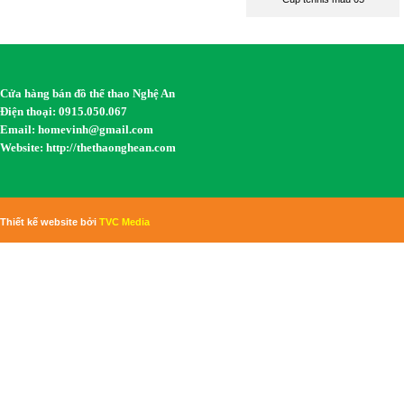
Cửa hàng bán đồ thể thao Nghệ An
Điện thoại: 0915.050.067
Email:
homevinh@gmail.com
Website: http://thethaonghean.com
Thiết kế website bởi
TVC Media