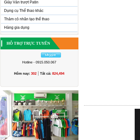
Giày Ván trượt Patin
Dụng cụ Thể thao khác
Thảm cỏ nhân tạo thể thao
Hàng gia dụng
HỖ TRỢ TRỰC TUYẾN
Hotline - 0915.050.067
|
Hôm nay:
302
Tất cả:
824,494