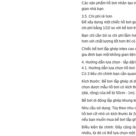
Các sản phẩm hồ bơi nhân tạo int
gian nhà bạn.
3.5. Chi phí rẻ hơn
Để xây dựng một chiếc hồ bơi gia 
chi phí bằng 1/10 so với bể bơi t
Bạn chỉ cần bỏ ra chi phí tầm h
hơn với chất lượng tốt hơn thì c
Chiếc bể bơi lắp ghép intex cao 
gia đình bạn một không gian tiện 
4. Hướng dẫn lựa chọn - lắp đặt 
4.1. Hướng dẫn lựa chọn hồ bơi
Có 3 tiêu chí chính bạn cần quan
Kích thước: Bể bơi lắp ghép di đ
chọn được mẫu hồ bơi có kích th
(dài, rộng) của bể từ 50cm - 1m
Bể bơi di động lắp ghép khung k
Nhu cầu sử dụng: Tùy theo nhu c
hồ bơi cỡ nhỏ có kích thước từ 2
nếu bạn muốn mua bể bơi lắp ghé
Điều kiện tài chính: Đây cũng 
nhiêu, từ đó có thể lựa chọn một