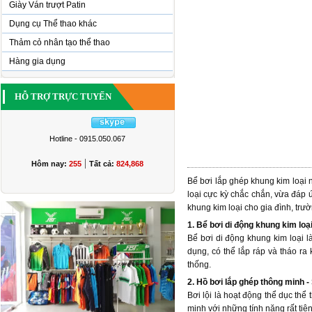
Giày Ván trượt Patin
Dụng cụ Thể thao khác
Thảm cỏ nhân tạo thể thao
Hàng gia dụng
HỖ TRỢ TRỰC TUYẾN
Hotline - 0915.050.067
|
Hôm nay:
255
Tất cả:
824,868
Bể bơi lắp ghép khung kim loại
loại cực kỳ chắc chắn, vừa đáp 
khung kim loại cho gia đình, trư
1. Bể bơi di động khung kim loại
Bể bơi di động khung kim loại l
dụng, có thể lắp ráp và tháo ra
thống.
2. Hồ bơi lắp ghép thông minh - 
Bơi lội là hoạt động thể dục thể
minh với những tính năng rất tiệ