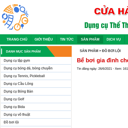
TRANG CHỦ
GIỚI THIỆU
TIN TỨC
SẢN PHẨM
DỊCH VỤ
SẢN PHẨM
> ĐỒ BƠI LỘI
DANH MỤC SẢN PHẨM
Bể bơi gia đình c
Dụng cụ tập gym
Dụng cụ bóng đá, bóng chuyền
Tin đăng ngày: 26/6/2021 - Xem: 16
Dụng cụ Tennis, Pickleball
Dụng cụ Cầu Lông
Dụng cụ Bóng Bàn
Dụng cụ Golf
Dụng cụ Bida
Dụng cụ võ thuật
Đồ bơi lội