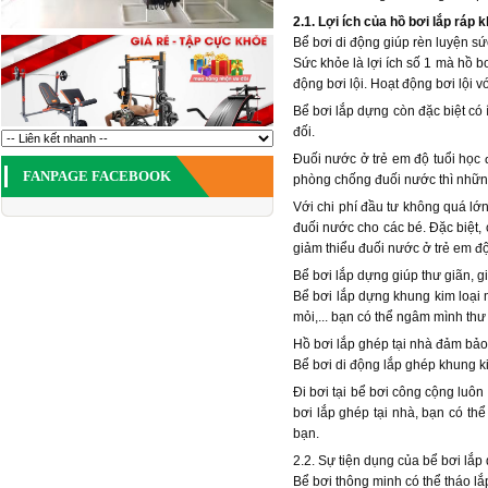
2.1. Lợi ích của hồ bơi lắp ráp 
Bể bơi di động giúp rèn luyện s
Sức khỏe là lợi ích số 1 mà hồ b
động bơi lội. Hoạt động bơi lội 
Bể bơi lắp dựng còn đặc biệt có í
đối.
Đuối nước ở trẻ em độ tuổi học
FANPAGE FACEBOOK
phòng chống đuối nước thì những
Với chi phí đầu tư không quá lớ
đuối nước cho các bé. Đặc biệt, 
giảm thiểu đuối nước ở trẻ em đ
Bể bơi lắp dựng giúp thư giãn, gi
Bể bơi lắp dựng khung kim loại 
mỏi,... bạn có thể ngâm mình thư
Hồ bơi lắp ghép tại nhà đảm bảo
Bể bơi di động lắp ghép khung k
Đi bơi tại bể bơi công cộng luô
bơi lắp ghép tại nhà, bạn có t
bạn.
2.2. Sự tiện dụng của bể bơi lắ
Bể bơi thông minh có thể tháo l