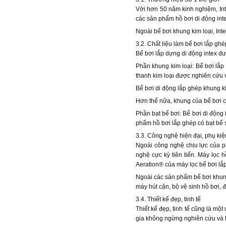
Với hơn 50 năm kinh nghiệm, Inte
các sản phẩm hồ bơi di động inte
Ngoài bể bơi khung kim loại, Int
3.2. Chất liệu làm bể bơi lắp ghé
Bể bơi lắp dựng di động intex đ
Phần khung kim loại: Bể bơi lắp
thanh kim loại được nghiên cứu và
Bể bơi di động lắp ghép khung ki
Hơn thế nữa, khung của bể bơi cò
Phần bạt bể bơi: Bể bơi di động 
phẩm hồ bơi lắp ghép có bạt bể s
3.3. Công nghệ hiện đại, phụ ki
Ngoài công nghệ chịu lực của p
nghệ cực kỳ tiên tiến. Máy lọc
Aeration® của máy lọc bể bơi lắp
Ngoài các sản phẩm bể bơi khung 
máy hút cặn, bộ vệ sinh hồ bơi, đ
3.4. Thiết kế đẹp, tinh tế
Thiết kế đẹp, tinh tế cũng là mộ
gia không ngừng nghiên cứu và h