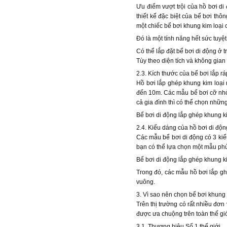
Ưu điểm vượt trội của hồ bơi di
thiết kế đặc biệt của bể bơi thô
một chiếc bể bơi khung kim loại 
Đó là một tính năng hết sức tuyệ
Có thể lắp đặt bể bơi di động ở t
Tùy theo diện tích và không gian
2.3. Kích thước của bể bơi lắp r
Hồ bơi lắp ghép khung kim loại 
đến 10m. Các mẫu bể bơi cỡ nhỏ
cả gia đình thì có thể chọn nhữ
Bể bơi di động lắp ghép khung k
2.4. Kiểu dáng của hồ bơi di độn
Các mẫu bể bơi di động có 3 kiểu
bạn có thể lựa chọn một mẫu ph
Bể bơi di động lắp ghép khung k
Trong đó, các mẫu hồ bơi lắp gh
vuông.
3. Vì sao nên chọn bể bơi khung 
Trên thị trường có rất nhiều đơn
được ưa chuộng trên toàn thế giới
3.1. Thương hiệu Số 1 thế giới