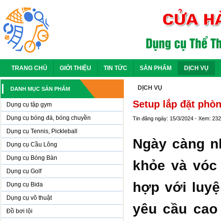
TRANG CHỦ
GIỚI THIỆU
TIN TỨC
SẢN PHẨM
DỊCH VỤ
DỊCH VỤ
DANH MỤC SẢN PHẨM
Setup lắp đặt phò
Dụng cụ tập gym
Dụng cụ bóng đá, bóng chuyền
Tin đăng ngày: 15/3/2024 - Xem: 23
Dụng cụ Tennis, Pickleball
Ngày càng n
Dụng cụ Cầu Lông
Dụng cụ Bóng Bàn
khỏe và vóc
Dụng cụ Golf
hợp với luyệ
Dụng cụ Bida
Dụng cụ võ thuật
yêu cầu cao 
Đồ bơi lội