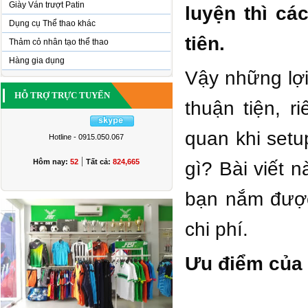
Giày Ván trượt Patin
luyện thì cá
Dụng cụ Thể thao khác
tiên.
Thảm cỏ nhân tạo thể thao
Hàng gia dụng
Vậy những lợi
HỖ TRỢ TRỰC TUYẾN
thuận tiện, 
quan khi setup
Hotline - 0915.050.067
|
Hôm nay:
52
Tất cả:
824,665
gì? Bài viết
bạn nắm được
chi phí.
Ưu điểm của 