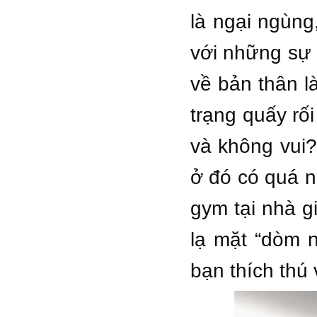
là ngại ngùng
với những sự 
về bản thân l
trạng quấy rối
và không vui?
ở đó có quá n
gym tại nhà g
lạ mặt “dòm n
bạn thích thú