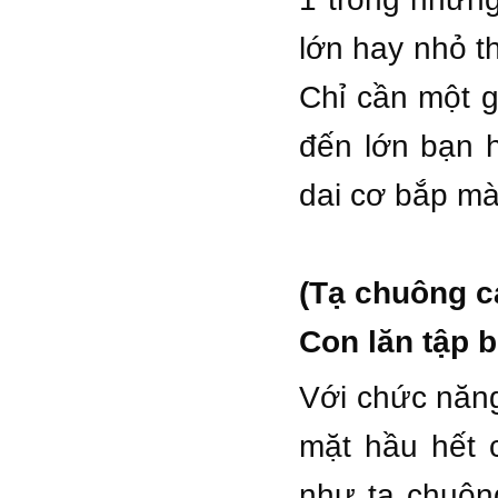
lớn hay nhỏ t
Chỉ cần một g
đến lớn bạn h
dai cơ bắp mà
(Tạ chuông c
Con lăn tập 
Với chức năng
mặt hầu hết 
như tạ chuông