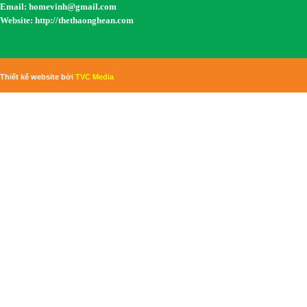
Email:
homevinh@gmail.com
Website: http://thethaonghean.com
Thiết kế website bởi
TVC Media