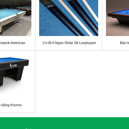
unswick American
Cơ Bi A Ngọn Ghép S8 Leadsuper
Bàn 
3 băng Kronos