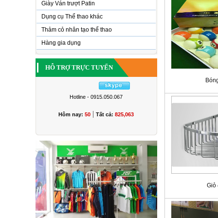
Giày Ván trượt Patin
Dụng cụ Thể thao khác
Thảm cỏ nhân tạo thể thao
Hàng gia dụng
HỖ TRỢ TRỰC TUYẾN
Bóng
Hotline - 0915.050.067
|
Hôm nay:
50
Tất cả:
825,063
Giỏ