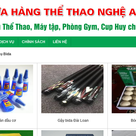
DỊCH VỤ
CHÍNH SÁCH
LIÊN HỆ
ụ Bida
án đầu cơ
Gậy bida Đài Loan
Bó