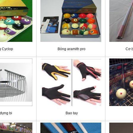
 Cyclop
Bóng aramith pro
Cơ 
 đựng bi
Bao tay