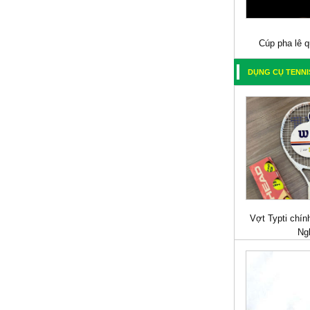
Cúp pha lê 
DỤNG CỤ TENNI
Vợt Typti chín
Ng