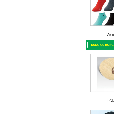
Vớ c
DỤNG CỤ BÓNG
LIGN