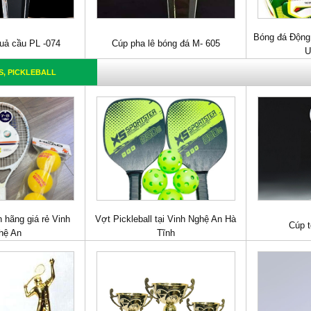
Bóng đá Động
quả cầu PL -074
Cúp pha lê bóng đá M- 605
U
S, PICKLEBALL
h hãng giá rẻ Vinh
Vợt Pickleball tại Vinh Nghệ An Hà
Cúp 
hệ An
Tĩnh