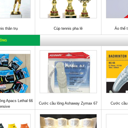
is thân trụ
Cúp tennis pha lê
Áo thể 
LÔNG
ng Apacs Lethal 66
Cước cầu lông Ashaway Zymax 67
Cước cầu 
ensive