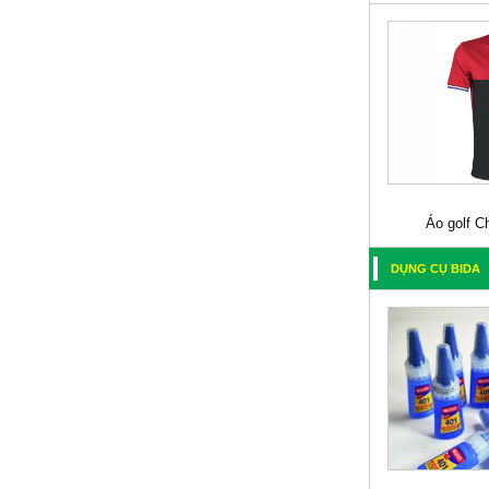
Áo golf C
DỤNG CỤ BIDA