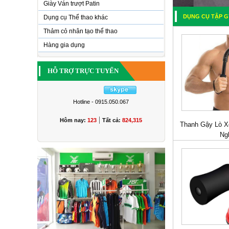
Giày Ván trượt Patin
DỤNG CỤ TẬP 
Dụng cụ Thể thao khác
Thảm cỏ nhân tạo thể thao
Hàng gia dụng
HỖ TRỢ TRỰC TUYẾN
Hotline - 0915.050.067
|
Hôm nay:
123
Tất cả:
824,315
Thanh Gậy Lò X
Ng