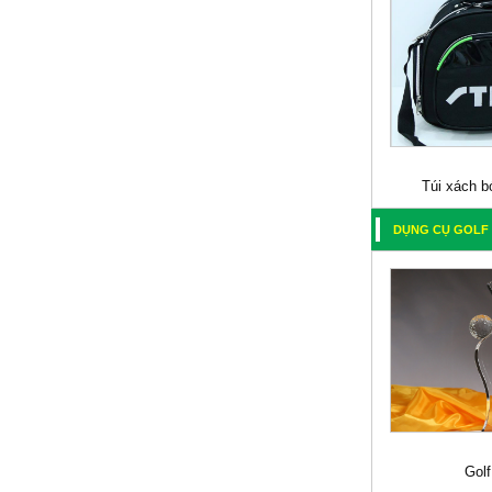
Túi xách b
DỤNG CỤ GOLF
Golf