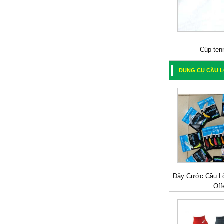
Cúp tenn
DỤNG CỤ CẦU 
Dây Cước Cầu Lô
Off