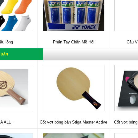
ầu lông
Phấn Tay Chặn Mồ Hôi
Cầu V
 BÀN
A ALL+
Cốt vợt bóng bàn Stiga Master Active
Cốt vợt bóng 