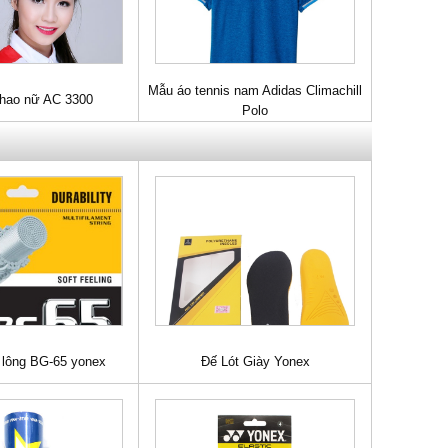
Mẫu áo tennis nam Adidas Climachill
thao nữ AC 3300
Polo
lông BG-65 yonex
Đế Lót Giày Yonex