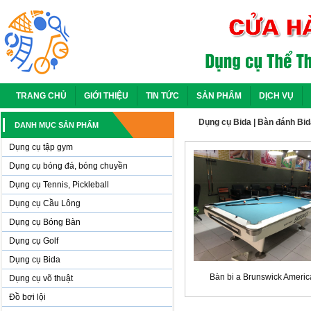
TRANG CHỦ
GIỚI THIỆU
TIN TỨC
SẢN PHẨM
DỊCH VỤ
Dụng cụ Bida
|
Bàn đánh Bid
DANH MỤC SẢN PHẨM
Dụng cụ tập gym
Dụng cụ bóng đá, bóng chuyền
Dụng cụ Tennis, Pickleball
Dụng cụ Cầu Lông
Dụng cụ Bóng Bàn
Dụng cụ Golf
Dụng cụ Bida
Bàn bi a Brunswick Ameri
Dụng cụ võ thuật
Đồ bơi lội