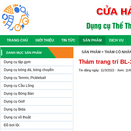
TRANG CHỦ
GIỚI THIỆU
TIN TỨC
SẢN PHẨM
DỊCH VỤ
SẢN PHẨM
> THẢM CỎ NHÂ
DANH MỤC SẢN PHẨM
Thảm trang trí BL
Dụng cụ tập gym
Dụng cụ bóng đá, bóng chuyền
Tin đăng ngày: 11/3/2022 - Xem: 114
Dụng cụ Tennis, Pickleball
Dụng cụ Cầu Lông
Dụng cụ Bóng Bàn
Dụng cụ Golf
Dụng cụ Bida
Dụng cụ võ thuật
Đồ bơi lội