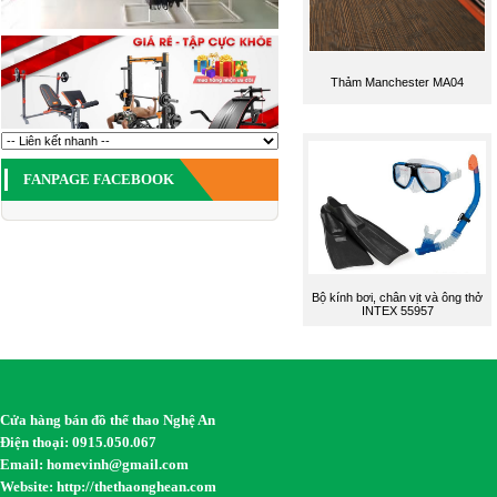
Thảm Manchester MA04
FANPAGE FACEBOOK
Bộ kính bơi, chân vịt và ông thở
INTEX 55957
Cửa hàng bán đồ thể thao Nghệ An
Điện thoại: 0915.050.067
Email:
homevinh@gmail.com
Website: http://thethaonghean.com