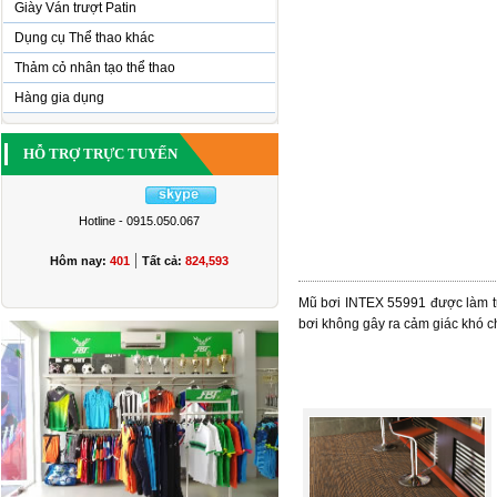
Giày Ván trượt Patin
Dụng cụ Thể thao khác
Thảm cỏ nhân tạo thể thao
Hàng gia dụng
HỖ TRỢ TRỰC TUYẾN
Hotline - 0915.050.067
|
Hôm nay:
401
Tất cả:
824,593
Mũ bơi INTEX 55991 được làm từ
bơi không gây ra cảm giác khó ch