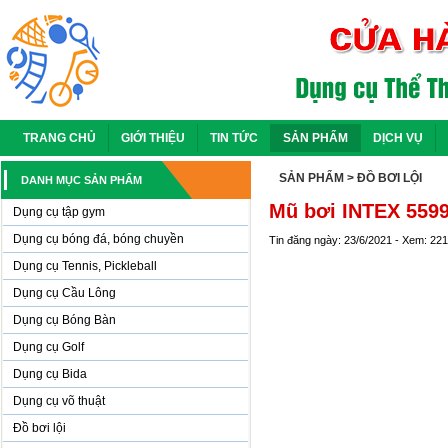
TRANG CHỦ
GIỚI THIỆU
TIN TỨC
SẢN PHẨM
DỊCH VỤ
SẢN PHẨM
> ĐỒ BƠI LỘI
DANH MỤC SẢN PHẨM
Mũ bơi INTEX 559
Dụng cụ tập gym
Dụng cụ bóng đá, bóng chuyền
Tin đăng ngày: 23/6/2021 - Xem: 22
Dụng cụ Tennis, Pickleball
Dụng cụ Cầu Lông
Dụng cụ Bóng Bàn
Dụng cụ Golf
Dụng cụ Bida
Dụng cụ võ thuật
Đồ bơi lội